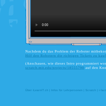
Nachdem du das Problem der Roboter mitbeko
Hilf den Robotern die richtigen Tickets zu kau
(Anschauen, wie dieses Intro programmiert word
scratch.mit.edu/projects/18555790
auf den Kno
Über iLearnIT.ch
|
Infos für Lehrpersonen
|
Scratch
|
i-fac